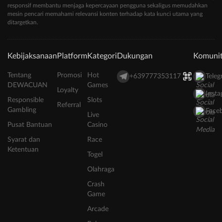
responsif membantu menjaga kepercayaan pengguna sekaligus memudahkan
mesin pencari memahami relevansi konten terhadap kata kunci utama yang
ditargetkan.
Kebijaksanaan
Platform
Kategori
Dukungan
Komuni
Tentang
Promosi
Hot
+639777353117
Tele
DEWACUAN
Games
Loyalty
Inst
Responsible
Slots
Referral
Gambling
Face
Live
Pusat Bantuan
Casino
Syarat dan
Race
Ketentuan
Togel
Olahraga
Crash
Game
Arcade