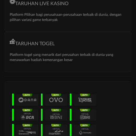
TARUHAN LIVE KASINO
Platform Pilihan bagi perusahaan-perusahaan terbaik di dunia, dengan
pilihan variasi game terbanyak
TARUHAN TOGEL
Platform togel yang menarik dari perusahan terbaik di dunia yang
menawarkan hadiah kemenangan besar