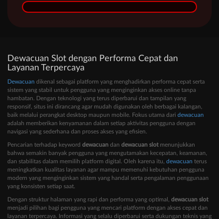
Dewacuan Slot dengan Performa Cepat dan
Layanan Terpercaya
Dewacuan
dikenal sebagai platform yang menghadirkan performa cepat serta
sistem yang stabil untuk pengguna yang menginginkan akses online tanpa
hambatan. Dengan teknologi yang terus diperbarui dan tampilan yang
responsif, situs ini dirancang agar mudah digunakan oleh berbagai kalangan,
baik melalui perangkat desktop maupun mobile. Fokus utama dari
dewacuan
adalah memberikan kenyamanan dalam setiap aktivitas pengguna dengan
navigasi yang sederhana dan proses akses yang efisien.
Pencarian terhadap keyword
dewacuan
dan
dewacuan slot
menunjukkan
bahwa semakin banyak pengguna yang mengutamakan kecepatan, keamanan,
dan stabilitas dalam memilih platform digital. Oleh karena itu,
dewacuan
terus
meningkatkan kualitas layanan agar mampu memenuhi kebutuhan pengguna
modern yang menginginkan sistem yang handal serta pengalaman penggunaan
yang konsisten setiap saat.
Dengan struktur halaman yang rapi dan performa yang optimal,
dewacuan slot
menjadi pilihan bagi pengguna yang mencari platform dengan akses cepat dan
layanan terpercaya. Informasi yang selalu diperbarui serta dukungan teknis yang