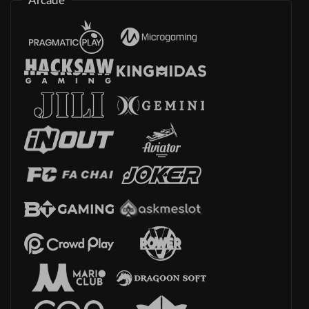
Arcade