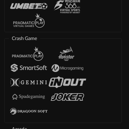
Crash Game