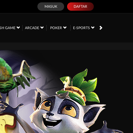
MASUK
DAFTAR
SH GAME
ARCADE
POKER
E-SPORTS
SABUNG AYAM