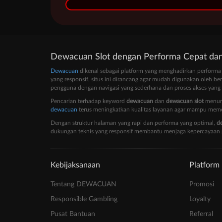
Dewacuan Slot dengan Performa Cepat dan
Dewacuan
dikenal sebagai platform yang menghadirkan performa 
yang responsif, situs ini dirancang agar mudah digunakan oleh b
pengguna dengan navigasi yang sederhana dan proses akses yang e
Pencarian terhadap keyword
dewacuan
dan
dewacuan slot
menunj
dewacuan
terus meningkatkan kualitas layanan agar mampu meme
Dengan struktur halaman yang rapi dan performa yang optimal,
d
dukungan teknis yang responsif membantu menjaga kepercayaan 
Kebijaksanaan
Platform
Tentang DEWACUAN
Promosi
Responsible Gambling
Loyalty
Pusat Bantuan
Referral