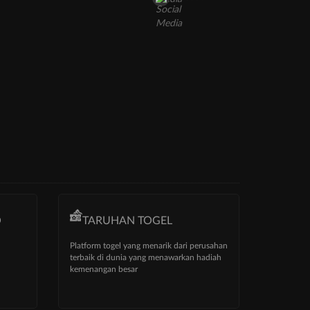
O
TARUHAN TOGEL
Platform togel yang menarik dari perusahan
terbaik di dunia yang menawarkan hadiah
kemenangan besar