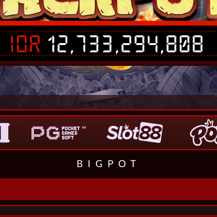
IDR
12,733,294,808
BIGPOT