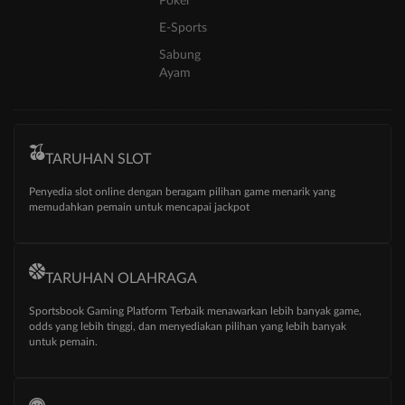
Poker
E-Sports
Sabung
Ayam
TARUHAN SLOT
Penyedia slot online dengan beragam pilihan game menarik yang
memudahkan pemain untuk mencapai jackpot
TARUHAN OLAHRAGA
Sportsbook Gaming Platform Terbaik menawarkan lebih banyak game,
odds yang lebih tinggi, dan menyediakan pilihan yang lebih banyak
untuk pemain.