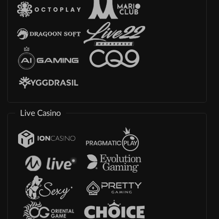
Live Casino