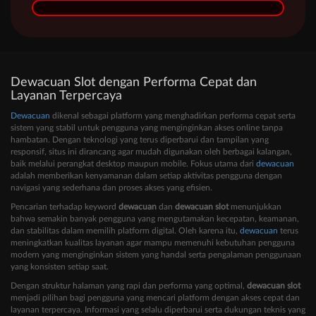
Dewacuan Slot dengan Performa Cepat dan
Layanan Terpercaya
Dewacuan
dikenal sebagai platform yang menghadirkan performa cepat serta
sistem yang stabil untuk pengguna yang menginginkan akses online tanpa
hambatan. Dengan teknologi yang terus diperbarui dan tampilan yang
responsif, situs ini dirancang agar mudah digunakan oleh berbagai kalangan,
baik melalui perangkat desktop maupun mobile. Fokus utama dari
dewacuan
adalah memberikan kenyamanan dalam setiap aktivitas pengguna dengan
navigasi yang sederhana dan proses akses yang efisien.
Pencarian terhadap keyword
dewacuan
dan
dewacuan slot
menunjukkan
bahwa semakin banyak pengguna yang mengutamakan kecepatan, keamanan,
dan stabilitas dalam memilih platform digital. Oleh karena itu,
dewacuan
terus
meningkatkan kualitas layanan agar mampu memenuhi kebutuhan pengguna
modern yang menginginkan sistem yang handal serta pengalaman penggunaan
yang konsisten setiap saat.
Dengan struktur halaman yang rapi dan performa yang optimal,
dewacuan slot
menjadi pilihan bagi pengguna yang mencari platform dengan akses cepat dan
layanan terpercaya. Informasi yang selalu diperbarui serta dukungan teknis yang