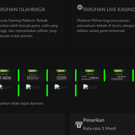
ARUHAN OLAHRAGA
TARUHAN LIVE KASIN
book Gaming Platform Terbaik
Platform Pilihan bagi perusahaan-
rkan lebih banyak game, odds yang
perusahaan terbaik di dunia, dengan
tinggi, dan menyediakan pilihan yang
pilihan variasi game terbanyak
banyak untuk pemain.
arikan tidak dapat diproses
Penarikan
Rata-rata 3 Menit