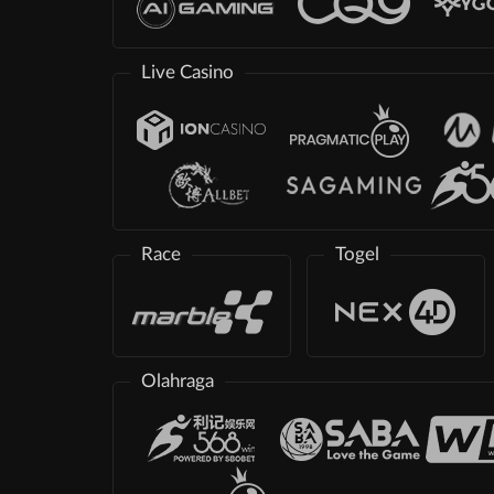
Live Casino
Race
Togel
Olahraga