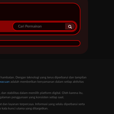
 hambatan. Dengan teknologi yang terus diperbarui dan tampilan
wacuan
adalah memberikan kenyamanan dalam setiap aktivitas
tabilitas dalam memilih platform digital. Oleh karena itu,
alaman penggunaan yang konsisten setiap saat.
dan layanan terpercaya. Informasi yang selalu diperbarui serta
kata kunci utama yang ditargetkan.