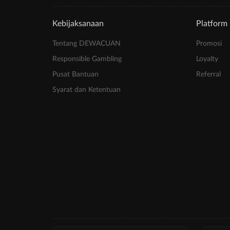
Kebijaksanaan
Platform
Tentang DEWACUAN
Promosi
Responsible Gambling
Loyalty
Pusat Bantuan
Referral
Syarat dan Ketentuan