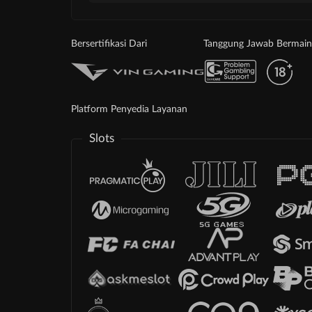
Bersertifikasi Dari
Tanggung Jawab Bermain
Platform Penyedia Layanan
Slots