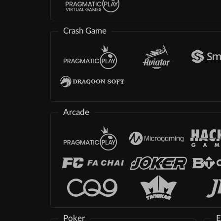
Crash Game
Arcade
Poker
E