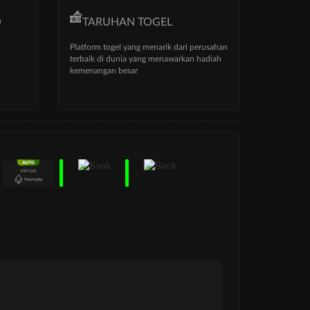
O
TARUHAN TOGEL
Platform togel yang menarik dari perusahan
terbaik di dunia yang menawarkan hadiah
kemenangan besar