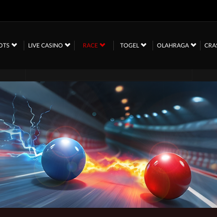
OTS
LIVE CASINO
RACE
TOGEL
OLAHRAGA
CRA