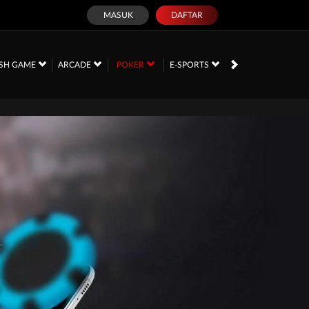
MASUK
DAFTAR
SH GAME
ARCADE
POKER
E-SPORTS
SABUNG AYAM