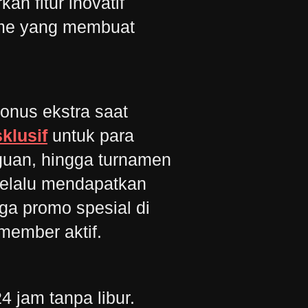
an fitur inovatif
-time yang membuat
onus ekstra saat
klusif
untuk para
gguan, hingga turnamen
 selalu mendapatkan
uga promo spesial di
member aktif.
4 jam tanpa libur.