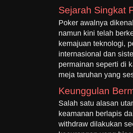
Sejarah Singkat 
Poker awalnya dikenal
namun kini telah ber
kemajuan teknologi, p
internasional dan si
permainan seperti di k
meja taruhan yang ses
Keunggulan Berm
Salah satu alasan ut
keamanan berlapis dan
withdraw dilakukan se