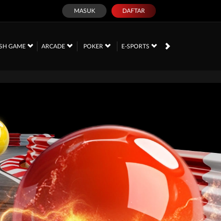
MASUK
DAFTAR
SH GAME
ARCADE
POKER
E-SPORTS
SABUNG AYAM