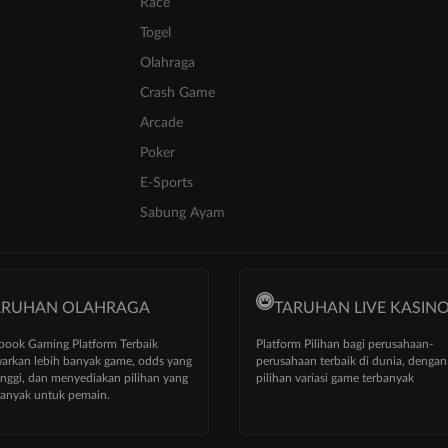
Race
Togel
Olahraga
Crash Game
Arcade
Poker
E-Sports
Sabung Ayam
ARUHAN OLAHRAGA
TARUHAN LIVE KASIN
book Gaming Platform Terbaik
Platform Pilihan bagi perusahaan-
rkan lebih banyak game, odds yang
perusahaan terbaik di dunia, dengan
tinggi, dan menyediakan pilihan yang
pilihan variasi game terbanyak
banyak untuk pemain.