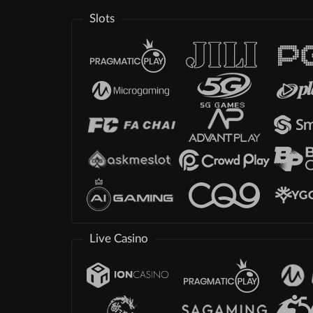
Slots
Live Casino