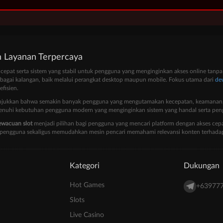
 Layanan Terpercaya
cepat serta sistem yang stabil untuk pengguna yang menginginkan akses online tanpa
erbagai kalangan, baik melalui perangkat desktop maupun mobile. Fokus utama dari
de
fisien.
ukkan bahwa semakin banyak pengguna yang mengutamakan kecepatan, keamanan, dan s
nuhi kebutuhan pengguna modern yang menginginkan sistem yang handal serta peng
ewacuan slot
menjadi pilihan bagi pengguna yang mencari platform dengan akses cepat 
pengguna sekaligus memudahkan mesin pencari memahami relevansi konten terhadap 
Kategori
Dukungan
Hot Games
+63977
Slots
Live Casino