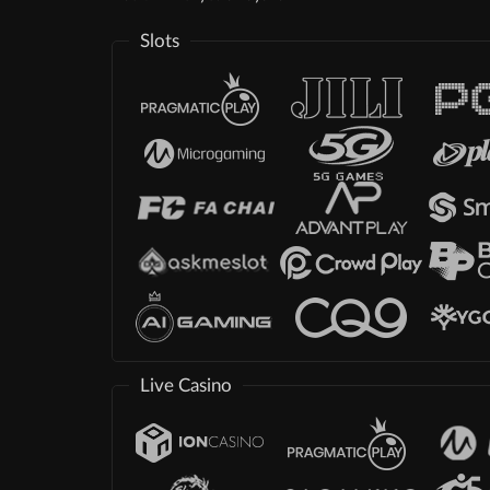
Slots
Live Casino