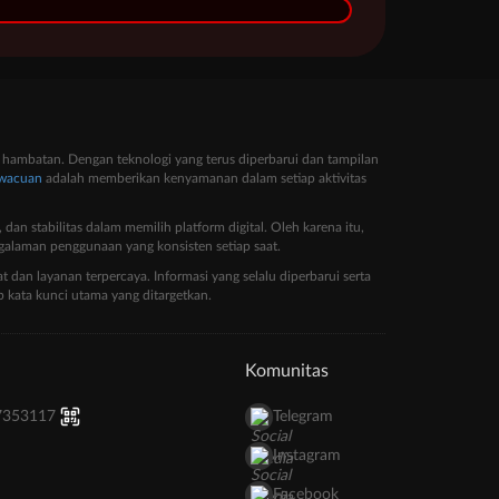
 hambatan. Dengan teknologi yang terus diperbarui dan tampilan
wacuan
adalah memberikan kenyamanan dalam setiap aktivitas
tabilitas dalam memilih platform digital. Oleh karena itu,
alaman penggunaan yang konsisten setiap saat.
dan layanan terpercaya. Informasi yang selalu diperbarui serta
kata kunci utama yang ditargetkan.
Komunitas
7353117
Telegram
Instagram
Facebook