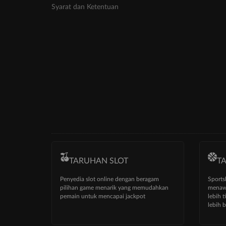
Syarat dan Ketentuan
TARUHAN SLOT
T
Penyedia slot online dengan beragam
Sports
pilihan game menarik yang memudahkan
menawa
pemain untuk mencapai jackpot
lebih 
lebih 