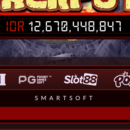
IDR
12,670,448,847
SMARTSOFT