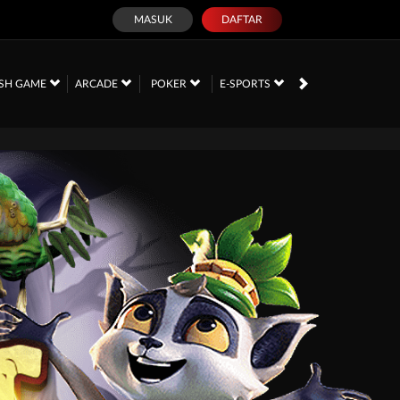
MASUK
DAFTAR
SH GAME
ARCADE
POKER
E-SPORTS
SABUNG AYAM