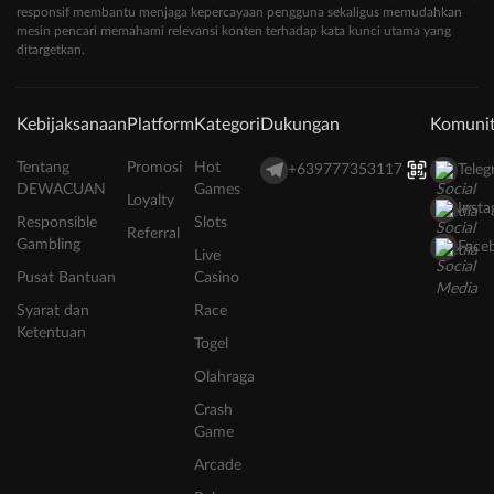
responsif membantu menjaga kepercayaan pengguna sekaligus memudahkan
mesin pencari memahami relevansi konten terhadap kata kunci utama yang
ditargetkan.
Kebijaksanaan
Platform
Kategori
Dukungan
Komuni
Tentang
Promosi
Hot
+639777353117
Tele
DEWACUAN
Games
Loyalty
Inst
Responsible
Slots
Referral
Gambling
Face
Live
Pusat Bantuan
Casino
Syarat dan
Race
Ketentuan
Togel
Olahraga
Crash
Game
Arcade