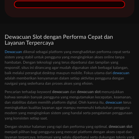
Dewacuan Slot dengan Performa Cepat dan
Layanan Terpercaya
Dewacuan
dikenal sebagai platform yang menghadirkan performa cepat serta
sistem yang stabil untuk pengguna yang menginginkan akses online tanpa
hambatan. Dengan teknologi yang terus diperbarui dan tampilan yang
responsif, situs ini dirancang agar mudah digunakan oleh berbagai kalangan,
baik melalui perangkat desktop maupun mobile. Fokus utama dari
dewacuan
adalah memberikan kenyamanan dalam setiap aktivitas pengguna dengan
navigasi yang sederhana dan proses akses yang efisien.
Pencarian terhadap keyword
dewacuan
dan
dewacuan slot
menunjukkan
bahwa semakin banyak pengguna yang mengutamakan kecepatan, keamanan,
dan stabilitas dalam memilih platform digital. Oleh karena itu,
dewacuan
terus
meningkatkan kualitas layanan agar mampu memenuhi kebutuhan pengguna
modern yang menginginkan sistem yang handal serta pengalaman penggunaan
yang konsisten setiap saat.
Dengan struktur halaman yang rapi dan performa yang optimal,
dewacuan slot
menjadi pilihan bagi pengguna yang mencari platform dengan akses cepat dan
layanan terpercaya. Informasi yang selalu diperbarui serta dukungan teknis yang