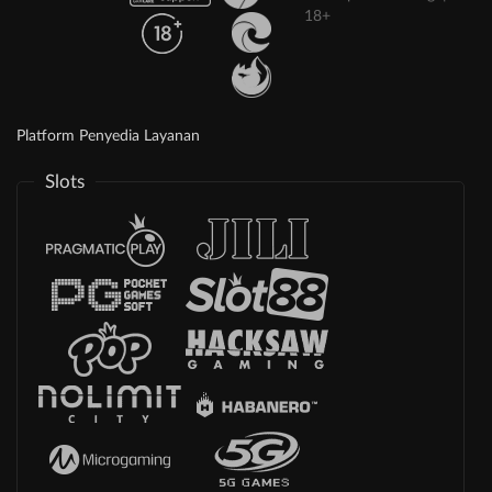
18+
Platform Penyedia Layanan
Slots