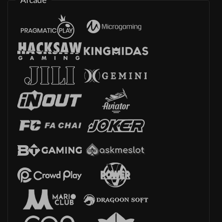
Arcade