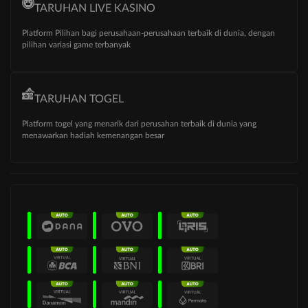
TARUHAN LIVE KASINO
Platform Pilihan bagi perusahaan-perusahaan terbaik di dunia, dengan
pilihan variasi game terbanyak
TARUHAN TOGEL
Platform togel yang menarik dari perusahan terbaik di dunia yang
menawarkan hadiah kemenangan besar