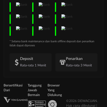
* Selama bank maintenance dan bank offline deposit dan penarikan
tidak dapat diproses
Deposit
Penarikan
Rata-rata 1 Menit
Rata-rata 3 Menit
Bersertifikasi
Tanggung
Browser
Dari
Jawab
Yang
Bermain
Didukung
©2026 DEWACUAN.
Hak cipta dilindungi |